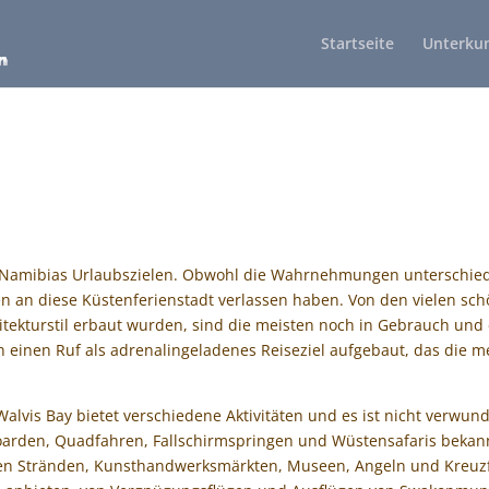
Startseite
Unterkun
mibias Urlaubszielen. Obwohl die Wahrnehmungen unterschiedlic
an diese Küstenferienstadt verlassen haben. Von den vielen sch
tekturstil erbaut wurden, sind die meisten noch in Gebrauch und
ch einen Ruf als adrenalingeladenes Reiseziel aufgebaut, das die 
is Bay bietet verschiedene Aktivitäten und es ist nicht verwunder
boarden, Quadfahren, Fallschirmspringen und Wüstensafaris bekann
en Stränden, Kunsthandwerksmärkten, Museen, Angeln und Kreuzfa